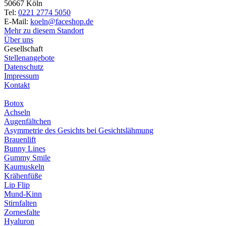
50667 Köln
Tel:
0221 2774 5050
E-Mail:
koeln@faceshop.de
Mehr zu diesem Standort
Über uns
Gesellschaft
Stellenangebote
Datenschutz
Impressum
Kontakt
Botox
Achseln
Augenfältchen
Asymmetrie des Gesichts bei Gesichtslähmung
Brauenlift
Bunny Lines
Gummy Smile
Kaumuskeln
Krähenfüße
Lip Flip
Mund-Kinn
Stirnfalten
Zornesfalte
Hyaluron