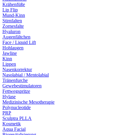
Krähenfüße
Lip Flip
Mund-Kinn
Stirnfalten
Zornesfalte
Hyaluron
Augenfältchen
Face / Liquid Lift
Hohlaugen
Jawline
Kinn
Lippen
Nasenkorrektur
Nasolabial / Mentolabial
Tränenfurche
Gewebestimulatoren
Fettwegspritze
Hylase
Medizinische Mesotherapie
Polynucleotide
PRP
Sculptra PLLA
Kosmetik
Aqua Facial
Biorevitalisierung