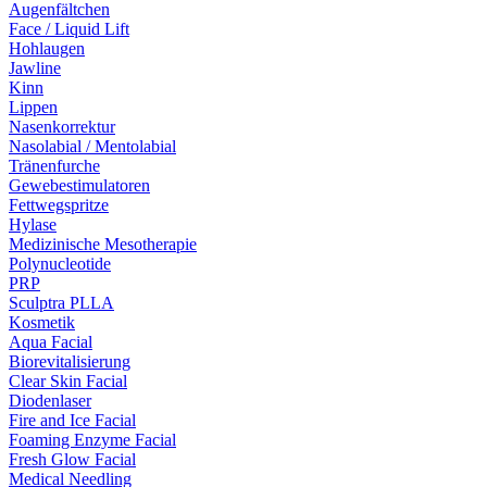
Augenfältchen
Face / Liquid Lift
Hohlaugen
Jawline
Kinn
Lippen
Nasenkorrektur
Nasolabial / Mentolabial
Tränenfurche
Gewebestimulatoren
Fettwegspritze
Hylase
Medizinische Mesotherapie
Polynucleotide
PRP
Sculptra PLLA
Kosmetik
Aqua Facial
Biorevitalisierung
Clear Skin Facial
Diodenlaser
Fire and Ice Facial
Foaming Enzyme Facial
Fresh Glow Facial
Medical Needling