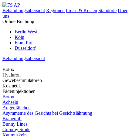
Behandlungsübersicht
Regionen
Preise & Kosten
Standorte
Über
uns
Online Buchung
Berlin West
Köln
Frankfurt
Düsseldorf
Behandlungsübersicht
Botox
Hyaluron
Gewebestimulatoren
Kosmetik
Fädeninjektionen
Botox
Achseln
Augenfältchen
Asymmetrie des Gesichts bei Gesichtslähmung
Brauenlift
Bunny Lines
Gummy Smile
Kaumuskeln