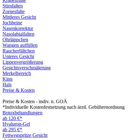
Krähenfüße
Stirnfalten
Zornesfalte
Mittleres Gesicht
Jochbeine
Nasenkorrektur
Nasolabialfalten
Ohrläppchen
Wangen auffüllen
Raucherfältchen
Unteres Gesicht
Lippenvergrößerung
Gesichtsverschmälerung
Merkelbereich
Kinn
Hals
Preise & Kosten
Preise & Kosten - indiv. n. GOÄ
*Individuelle Kostenfestsetzung nach ärztl. Gebührenordnung
Botoxbehandlungen
ab 120 €*
Hyaluron-Gel
ab 295 €*
Fettwegspritze Gesicht