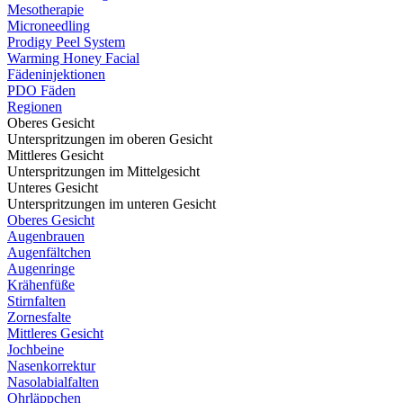
Mesotherapie
Microneedling
Prodigy Peel System
Warming Honey Facial
Fädeninjektionen
PDO Fäden
Regionen
Oberes Gesicht
Unterspritzungen im oberen Gesicht
Mittleres Gesicht
Unterspritzungen im Mittelgesicht
Unteres Gesicht
Unterspritzungen im unteren Gesicht
Oberes Gesicht
Augenbrauen
Augenfältchen
Augenringe
Krähenfüße
Stirnfalten
Zornesfalte
Mittleres Gesicht
Jochbeine
Nasenkorrektur
Nasolabialfalten
Ohrläppchen