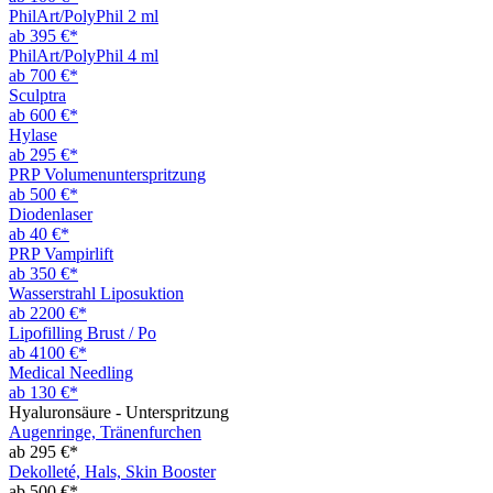
PhilArt/PolyPhil 2 ml
ab 395 €*
PhilArt/PolyPhil 4 ml
ab 700 €*
Sculptra
ab 600 €*
Hylase
ab 295 €*
PRP Volumenunterspritzung
ab 500 €*
Diodenlaser
ab 40 €*
PRP Vampirlift
ab 350 €*
Wasserstrahl Liposuktion
ab 2200 €*
Lipofilling Brust / Po
ab 4100 €*
Medical Needling
ab 130 €*
Hyaluronsäure - Unterspritzung
Augenringe, Tränenfurchen
ab 295 €*
Dekolleté, Hals, Skin Booster
ab 500 €*