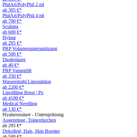
PhilArt/PolyPhil 2 ml
ab 395 €*
PhilArt/PolyPhil 4 ml
ab 700 €*
Sculptra
ab 600 €*
Hylase
ab 295 €*
PRP Volumenunterspritzung
ab 500 €*
Diodenlaser
ab 40 €*
PRP Vampirlift
ab 350 €*
Wasserstrahl Liposuktion
ab 2200 €*
Lipofilling Brust / Po
ab 4100 €*
Medical Needling
ab 130 €*
Hyaluronsäure - Unterspritzung
Augenringe, Tränenfurchen
ab 295 €*
Dekolleté, Hals, Skin Booster
ab 500 €*