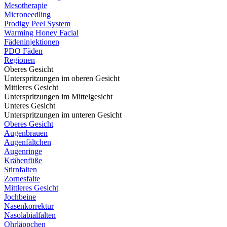
Mesotherapie
Microneedling
Prodigy Peel System
Warming Honey Facial
Fädeninjektionen
PDO Fäden
Regionen
Oberes Gesicht
Unterspritzungen im oberen Gesicht
Mittleres Gesicht
Unterspritzungen im Mittelgesicht
Unteres Gesicht
Unterspritzungen im unteren Gesicht
Oberes Gesicht
Augenbrauen
Augenfältchen
Augenringe
Krähenfüße
Stirnfalten
Zornesfalte
Mittleres Gesicht
Jochbeine
Nasenkorrektur
Nasolabialfalten
Ohrläppchen