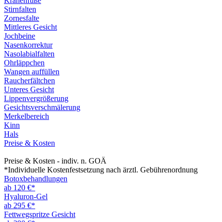
Krähenfüße
Stirnfalten
Zornesfalte
Mittleres Gesicht
Jochbeine
Nasenkorrektur
Nasolabialfalten
Ohrläppchen
Wangen auffüllen
Raucherfältchen
Unteres Gesicht
Lippenvergrößerung
Gesichtsverschmälerung
Merkelbereich
Kinn
Hals
Preise & Kosten
Preise & Kosten - indiv. n. GOÄ
*Individuelle Kostenfestsetzung nach ärztl. Gebührenordnung
Botoxbehandlungen
ab 120 €*
Hyaluron-Gel
ab 295 €*
Fettwegspritze Gesicht