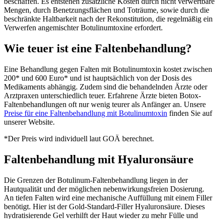
beschaffen. Es entstehen zusätzliche Kosten durch nicht verwertbare
Mengen, durch Benetzungsflächen und Toträume, sowie durch die
beschränkte Haltbarkeit nach der Rekonstitution, die regelmäßig ein
Verwerfen angemischter Botulinumtoxine erfordert.
Wie teuer ist eine Faltenbehandlung?
Eine Behandlung gegen Falten mit Botulinumtoxin kostet zwischen
200* und 600 Euro* und ist hauptsächlich von der Dosis des
Medikaments abhängig. Zudem sind die behandelnden Ärzte oder
Arztpraxen unterschiedlich teuer. Erfahrene Ärzte bieten Botox-
Faltenbehandlungen oft nur wenig teurer als Anfänger an. Unsere
Preise für eine Faltenbehandlung mit Botulinumtoxin
finden Sie auf
unserer Website.
*Der Preis wird individuell laut GOÄ berechnet.
Faltenbehandlung mit Hyaluronsäure
Die Grenzen der Botulinum-Faltenbehandlung liegen in der
Hautqualität und der möglichen nebenwirkungsfreien Dosierung.
An tiefen Falten wird eine mechanische Auffüllung mit einem Filler
benötigt. Hier ist der Gold-Standard-Filler Hyaluronsäure. Dieses
hydratisierende Gel verhilft der Haut wieder zu mehr Fülle und