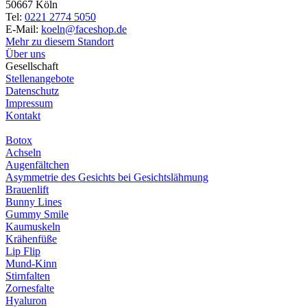
50667 Köln
Tel:
0221 2774 5050
E-Mail:
koeln@faceshop.de
Mehr zu diesem Standort
Über uns
Gesellschaft
Stellenangebote
Datenschutz
Impressum
Kontakt
Botox
Achseln
Augenfältchen
Asymmetrie des Gesichts bei Gesichtslähmung
Brauenlift
Bunny Lines
Gummy Smile
Kaumuskeln
Krähenfüße
Lip Flip
Mund-Kinn
Stirnfalten
Zornesfalte
Hyaluron