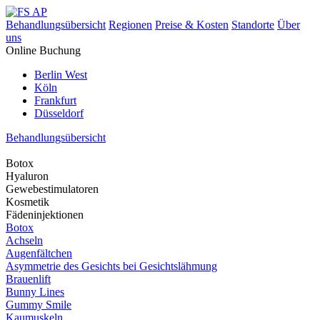
Behandlungsübersicht
Regionen
Preise & Kosten
Standorte
Über
uns
Online Buchung
Berlin West
Köln
Frankfurt
Düsseldorf
Behandlungsübersicht
Botox
Hyaluron
Gewebestimulatoren
Kosmetik
Fädeninjektionen
Botox
Achseln
Augenfältchen
Asymmetrie des Gesichts bei Gesichtslähmung
Brauenlift
Bunny Lines
Gummy Smile
Kaumuskeln