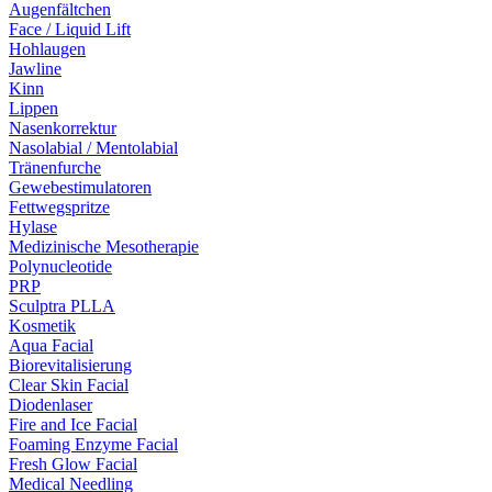
Augenfältchen
Face / Liquid Lift
Hohlaugen
Jawline
Kinn
Lippen
Nasenkorrektur
Nasolabial / Mentolabial
Tränenfurche
Gewebestimulatoren
Fettwegspritze
Hylase
Medizinische Mesotherapie
Polynucleotide
PRP
Sculptra PLLA
Kosmetik
Aqua Facial
Biorevitalisierung
Clear Skin Facial
Diodenlaser
Fire and Ice Facial
Foaming Enzyme Facial
Fresh Glow Facial
Medical Needling