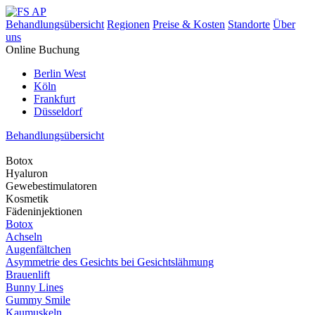
Behandlungsübersicht
Regionen
Preise & Kosten
Standorte
Über
uns
Online Buchung
Berlin West
Köln
Frankfurt
Düsseldorf
Behandlungsübersicht
Botox
Hyaluron
Gewebestimulatoren
Kosmetik
Fädeninjektionen
Botox
Achseln
Augenfältchen
Asymmetrie des Gesichts bei Gesichtslähmung
Brauenlift
Bunny Lines
Gummy Smile
Kaumuskeln