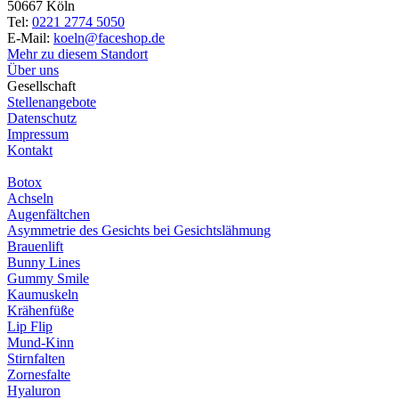
50667 Köln
Tel:
0221 2774 5050
E-Mail:
koeln@faceshop.de
Mehr zu diesem Standort
Über uns
Gesellschaft
Stellenangebote
Datenschutz
Impressum
Kontakt
Botox
Achseln
Augenfältchen
Asymmetrie des Gesichts bei Gesichtslähmung
Brauenlift
Bunny Lines
Gummy Smile
Kaumuskeln
Krähenfüße
Lip Flip
Mund-Kinn
Stirnfalten
Zornesfalte
Hyaluron