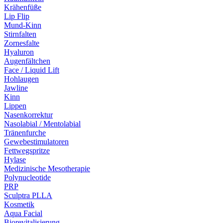
Krähenfüße
Lip Flip
Mund-Kinn
Stirnfalten
Zornesfalte
Hyaluron
Augenfältchen
Face / Liquid Lift
Hohlaugen
Jawline
Kinn
Lippen
Nasenkorrektur
Nasolabial / Mentolabial
Tränenfurche
Gewebestimulatoren
Fettwegspritze
Hylase
Medizinische Mesotherapie
Polynucleotide
PRP
Sculptra PLLA
Kosmetik
Aqua Facial
Biorevitalisierung