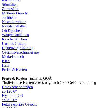
Krähenfüße
Stirnfalten
Zornesfalte
Mittleres Gesicht
Jochbeine
Nasenkorrektur
Nasolabialfalten
Ohrläppchen
Wangen auffüllen
Raucherfältchen
Unteres Gesicht
Lippenvergrößerung
Gesichtsverschmälerung
Merkelbereich
Kinn
Hals
Preise & Kosten
Preise & Kosten - indiv. n. GOÄ
*Individuelle Kostenfestsetzung nach ärztl. Gebührenordnung
Botoxbehandlungen
ab 120 €*
Hyaluron-Gel
ab 295 €*
Fettwegspritze Gesicht