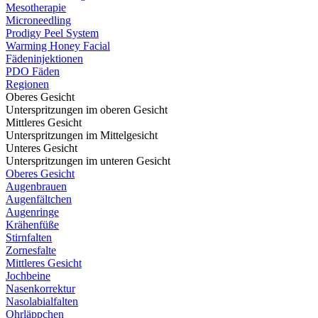
Mesotherapie
Microneedling
Prodigy Peel System
Warming Honey Facial
Fädeninjektionen
PDO Fäden
Regionen
Oberes Gesicht
Unterspritzungen im oberen Gesicht
Mittleres Gesicht
Unterspritzungen im Mittelgesicht
Unteres Gesicht
Unterspritzungen im unteren Gesicht
Oberes Gesicht
Augenbrauen
Augenfältchen
Augenringe
Krähenfüße
Stirnfalten
Zornesfalte
Mittleres Gesicht
Jochbeine
Nasenkorrektur
Nasolabialfalten
Ohrläppchen