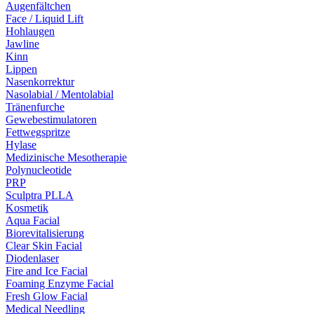
Augenfältchen
Face / Liquid Lift
Hohlaugen
Jawline
Kinn
Lippen
Nasenkorrektur
Nasolabial / Mentolabial
Tränenfurche
Gewebestimulatoren
Fettwegspritze
Hylase
Medizinische Mesotherapie
Polynucleotide
PRP
Sculptra PLLA
Kosmetik
Aqua Facial
Biorevitalisierung
Clear Skin Facial
Diodenlaser
Fire and Ice Facial
Foaming Enzyme Facial
Fresh Glow Facial
Medical Needling