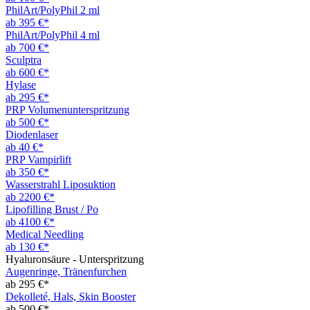
PhilArt/PolyPhil 2 ml
ab 395 €*
PhilArt/PolyPhil 4 ml
ab 700 €*
Sculptra
ab 600 €*
Hylase
ab 295 €*
PRP Volumenunterspritzung
ab 500 €*
Diodenlaser
ab 40 €*
PRP Vampirlift
ab 350 €*
Wasserstrahl Liposuktion
ab 2200 €*
Lipofilling Brust / Po
ab 4100 €*
Medical Needling
ab 130 €*
Hyaluronsäure - Unterspritzung
Augenringe, Tränenfurchen
ab 295 €*
Dekolleté, Hals, Skin Booster
ab 500 €*