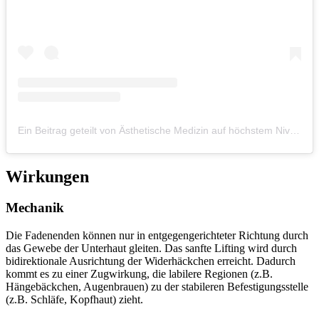
Ein Beitrag geteilt von Ästhetische Medizin auf höchstem Niveau (@faceshop.altstadt.praxis)
Wirkungen
Mechanik
Die Fadenenden können nur in entgegengerichteter Richtung durch
das Gewebe der Unterhaut gleiten. Das sanfte Lifting wird durch
bidirektionale Ausrichtung der Widerhäckchen erreicht. Dadurch
kommt es zu einer Zugwirkung, die labilere Regionen (z.B.
Hängebäckchen, Augenbrauen) zu der stabileren Befestigungsstelle
(z.B. Schläfe, Kopfhaut) zieht.